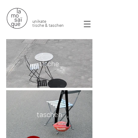
unikate
tische & t
aschen
tische
taschen